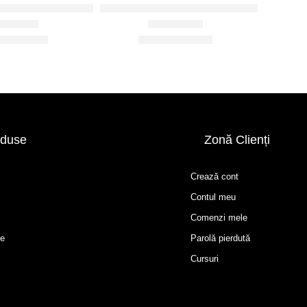
j plata, sintetica – E208
Pensula machiaj, sintetica blending – F101
luat la
5.00
din 5
Evaluat la
5.00
din 5
28.20
lei
27.60
lei
lei
46.00
lei
oduse
Zonă Clienți
Crează cont
Contul meu
Comenzi mele
le
Parolă pierdută
Cursuri