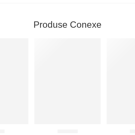
Produse Conexe
-28%
-40%
6M6
CB6M32