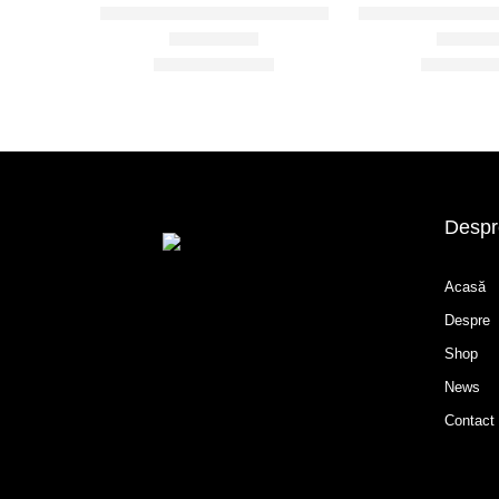
Pensula machiaj, eyeliner E214
Pensula machiaj pl
Evaluat la
4.75
din 5
Evaluat l
23.40
lei
32
39.00
lei
54.00
lei
Despr
Acasă
Despre
Shop
News
Contact