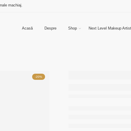
onale machiaj.
Acasă
Despre
Shop
Next Level Makeup Artis
Set pensule
-20%
machiaj Purple
Delight