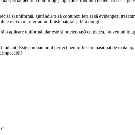
pută special pentru contouring și aplicarea fondului de ten. Această pensul
isă și uniformă, ajutându-te să conturezi feța și să evidențiezi trăsăturile
fețe mai mari, oferind un finish natural și fără dungi.
ră o aplicare uniformă, dar este și prietenoasă cu pielea, prevenind irita
ct radiant! Este companionul perfect pentru fiecare pasionat de makeup, 
ok impecabil!
05”