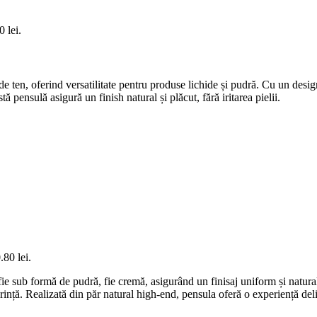
0 lei.
 ten, oferind versatilitate pentru produse lichide și pudră. Cu un design
tă pensulă asigură un finish natural și plăcut, fără iritarea pielii.
.80 lei.
fie sub formă de pudră, fie cremă, asigurând un finisaj uniform și natura
rință. Realizată din păr natural high-end, pensula oferă o experiență del