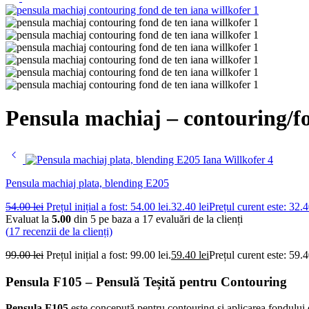
Pensula machiaj – contouring/f
Pensula machiaj plata, blending E205
54.00
lei
Prețul inițial a fost: 54.00 lei.
32.40
lei
Prețul curent este: 32.4
Evaluat la
5.00
din 5 pe baza a
17
evaluări de la clienți
(
17
recenzii de la clienți)
99.00
lei
Prețul inițial a fost: 99.00 lei.
59.40
lei
Prețul curent este: 59.4
Pensula F105 – Pensulă Teșită pentru Contouring
Pensula F105
este concepută pentru contouring și aplicarea fondului de