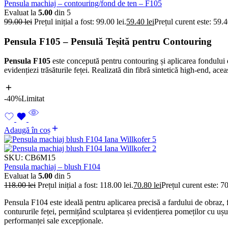
Pensula machiaj – contouring/fond de ten – F105
Evaluat la
5.00
din 5
99.00
lei
Prețul inițial a fost: 99.00 lei.
59.40
lei
Prețul curent este: 59.4
Pensula F105 – Pensulă Teșită pentru Contouring
Pensula F105
este concepută pentru contouring și aplicarea fondului de
evidențiezi trăsăturile feței. Realizată din fibră sintetică high-end, aceas
-40%
Limitat
Adaugă în coș
SKU:
CB6M15
Pensula machiaj – blush F104
Evaluat la
5.00
din 5
118.00
lei
Prețul inițial a fost: 118.00 lei.
70.80
lei
Prețul curent este: 70
Pensula F104 este ideală pentru aplicarea precisă a fardului de obraz, 
contururile feței, permițând sculptarea și evidențierea pomeților cu ușu
performanței sale excepționale.