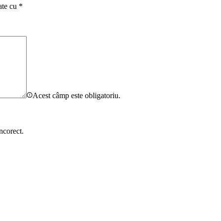
ate cu
*
Acest câmp este obligatoriu.
ncorect.