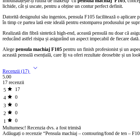
Îmbunătățește-ți rutina de makeup cu
pensula machiaj F105
, conce
lichide, cât și uscate, pentru a obține un contur perfect definit.
Datorită designului său ingenios, pensula F105 facilitează o aplicare prec
în timp ce partea lată este ideală pentru estomparea produsului pe supra
Realizată din fibră sintetică high-end, această pensulă nu doar că asigu
reducând astfel risipa și asigurând un aspect impecabil de fiecare dată.
Alege
pensula machiaj F105
pentru un finish profesionist și un aspe
această pensulă esențială, care îți va oferi rezultate deosebite și un lo
Recenzii (17)
5.00
17 recenzii
17
5
0
4
0
3
0
2
0
1
Multumesc!
Recenzia dvs. a fost trimisă
Adăugați o recenzie “Pensula machiaj – contouring/fond de ten – F1