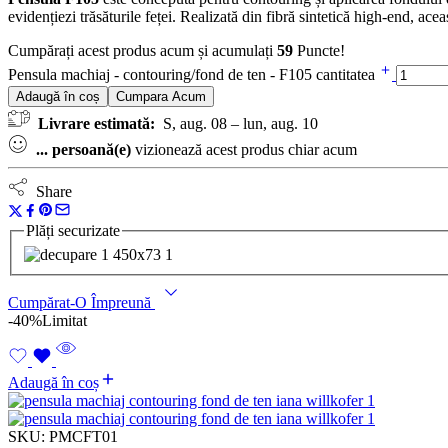
evidențiezi trăsăturile feței. Realizată din fibră sintetică high-end, aceas
Cumpărați acest produs acum și acumulați
59
Puncte!
Pensula machiaj - contouring/fond de ten - F105 cantitatea
Adaugă în coș
Cumpara Acum
Livrare estimată:
S, aug. 08 – lun, aug. 10
...
persoană(e)
vizionează acest produs chiar acum
Share
Plăți securizate
Cumpărat-O Împreună
-40%
Limitat
Adaugă în coș
SKU:
PMCFT01