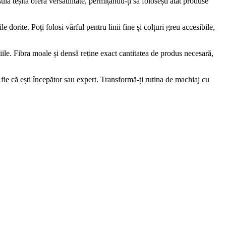
ă teșită oferă versatilitate, permițându-ți să folosești atât produse
 dorite. Poți folosi vârful pentru linii fine și colțuri greu accesibile,
țiile. Fibra moale și densă reține exact cantitatea de produs necesară,
fie că ești începător sau expert. Transformă-ți rutina de machiaj cu