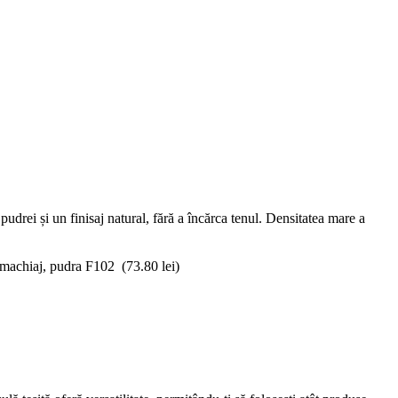
udrei și un finisaj natural, fără a încărca tenul. Densitatea mare a
 machiaj, pudra F102
(
73.80
lei
)