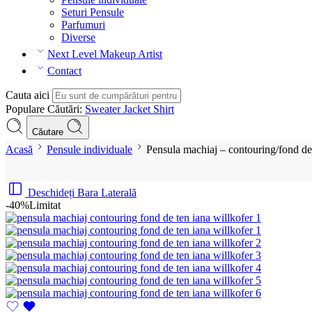
Seturi Pensule
Parfumuri
Diverse
Next Level Makeup Artist
Contact
Cauta aici
Populare Căutări:
Sweater
Jacket
Shirt
Căutare
Acasă
Pensule individuale
Pensula machiaj – contouring/fond de
Deschideți Bara Laterală
-40%
Limitat