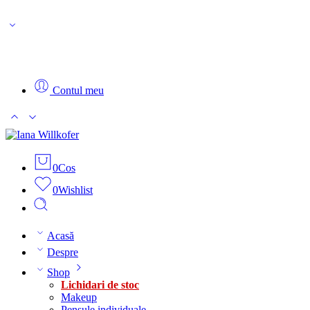
Transport GRATUIT pentru comenzi de +350Lei!
Contul meu
0
Cos
0
Wishlist
Acasă
Despre
Shop
Lichidari de stoc
Makeup
Pensule individuale