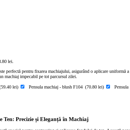
.80 lei.
te perfectă pentru fixarea machiajului, asigurând o aplicare uniformă a p
 un machiaj impecabil pe tot parcursul zilei.
(
59.40
lei
)
Pensula machiaj - blush F104
(
70.80
lei
)
Pensula
 Ten: Precizie și Eleganță în Machiaj