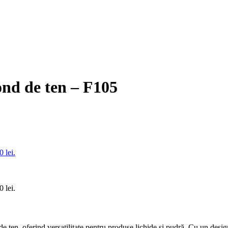
ond de ten – F105
0 lei.
0 lei.
 ten, oferind versatilitate pentru produse lichide și pudră. Cu un design