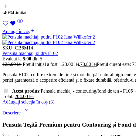
-40%
Limitat
Adaugă în coș
SKU:
CB6M14
Pensula machiaj, pudra F102
Evaluat la
5.00
din 5
123.00
lei
Prețul inițial a fost: 123.00 lei.
73.80
lei
Prețul curent este: 73
Pensula F102, cu fire extrem de fine și moi din păr natural high-end, es
periei garantează o acoperire eficientă și o fixare durabilă, oferindu-ți
Acest produs:
Pensula machiaj - contouring/fond de ten - F105
Total:
204.00
lei
Adăugați selecția în coș (3)
Descriere
Pensula Teșită Premium pentru Contouring și Fond de