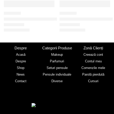
Adaugă în coș
Adaugă în coș
RECOMANDATE
-40%
-20%
CB6M35
CB6M21
Solutie fara alcool pentru curatarea pensulelor
Pensula machiaj, sintetica blendi
Evaluat la
5.00
din 5
Evaluat la
5.00
din 5
47.20
lei
27.60
lei
59.00
lei
46.00
lei
Despre
Categorii Produse
Zonă Clienți
Acasă
Makeup
Creează cont
Despre
Parfumuri
Contul meu
Shop
Seturi pensule
Comenzile mele
News
Pensule individuale
Parolă pierdută
Contact
Diverse
Cursuri