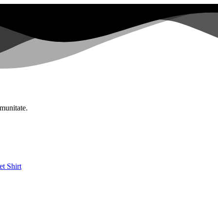
omunitate.
et
Shirt